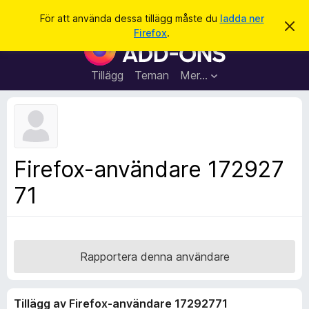
S
Logga in
För att använda dessa tillägg måste du
ladda ner
A
ö
Firefox
.
v
W
k
v
e
i
s
b
Tillägg
Teman
Mer…
a
b
d
e
l
t
ä
t
a
s
m
a
e
Firefox-användare 172927
d
r
d
71
t
e
l
i
a
l
n
d
l
e
ä
Rapportera denna användare
g
g
Tillägg av Firefox-användare 17292771
f