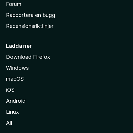
s
Forum
h
Rapportera en bugg
e
Recensionsriktlinjer
m
s
i
Ladda ner
d
Download Firefox
a
Windows
macOS
iOS
Android
Linux
All