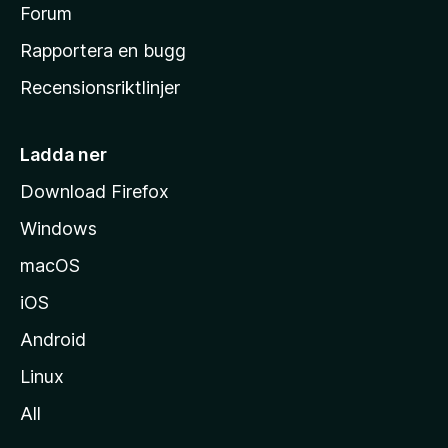
s
Forum
h
Rapportera en bugg
e
Recensionsriktlinjer
m
s
i
Ladda ner
d
Download Firefox
a
Windows
macOS
iOS
Android
Linux
All