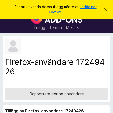
S
Logga in
För att använda dessa tillägg måste du
ladda ner
A
ö
Firefox
.
v
W
k
v
e
i
s
b
Tillägg
Teman
Mer…
a
b
d
e
l
t
ä
t
a
s
m
a
e
Firefox-användare 172494
d
r
d
26
t
e
l
i
a
l
n
d
l
e
ä
Rapportera denna användare
g
g
Tillägg av Firefox-användare 17249426
f