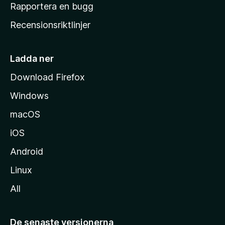
h
Rapportera en bugg
e
Recensionsriktlinjer
m
s
i
Ladda ner
d
Download Firefox
a
Windows
macOS
iOS
Android
Linux
All
De senaste versionerna