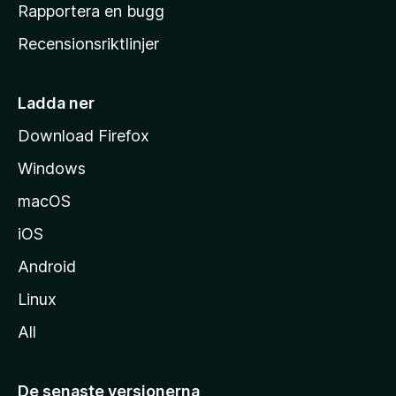
h
Rapportera en bugg
e
Recensionsriktlinjer
m
s
i
Ladda ner
d
Download Firefox
a
Windows
macOS
iOS
Android
Linux
All
De senaste versionerna