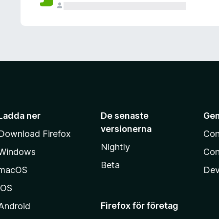
Ladda ner
De senaste
Ge
versionerna
Download Firefox
Con
Nightly
Windows
Con
Beta
macOS
Dev
iOS
Firefox för företag
Android