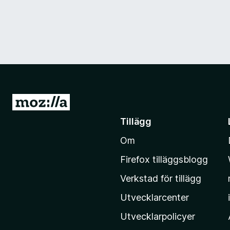
G
å
Tillägg
t
Om
i
l
Firefox tilläggsblogg
l
Verkstad för tillägg
M
o
Utvecklarcenter
z
Utvecklarpolicyer
i