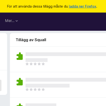
För att använda dessa tillägg måste du
ladda ner Firefox
.
Mer…
Tillägg av Squall
D
e
t
f
i
n
D
n
e
s
t
i
f