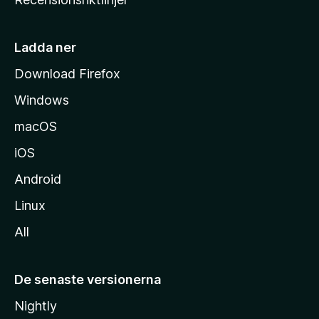
m
s
i
Ladda ner
d
Download Firefox
a
Windows
macOS
iOS
Android
Linux
All
De senaste versionerna
Nightly