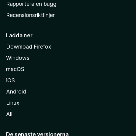
h
Rapportera en bugg
e
Recensionsriktlinjer
m
s
i
Ladda ner
d
Download Firefox
a
Windows
macOS
iOS
Android
Linux
All
De senaste versionerna