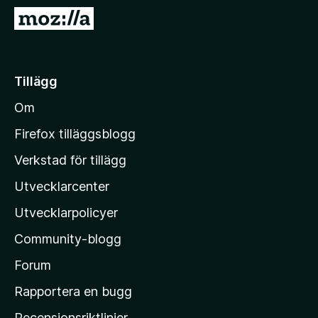
ö
G
r
å
F
t
i
i
Tillägg
r
l
e
Om
l
f
M
o
Firefox tilläggsblogg
x
o
Verkstad för tillägg
z
Utvecklarcenter
i
l
Utvecklarpolicyer
l
Community-blogg
a
s
Forum
h
Rapportera en bugg
e
Recensionsriktlinjer