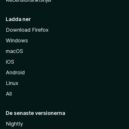
m
s
i
Ladda ner
d
Download Firefox
a
Windows
macOS
iOS
Android
Linux
All
De senaste versionerna
Nightly