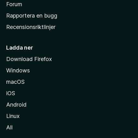
s
Forum
h
Rapportera en bugg
e
Recensionsriktlinjer
m
s
i
Ladda ner
d
Download Firefox
a
Windows
macOS
iOS
Android
Linux
All