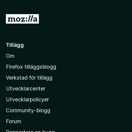
ö
r
G
F
å
i
t
r
e
i
Tillägg
f
l
o
Om
l
x
M
Firefox tilläggsblogg
o
Verkstad för tillägg
z
Utvecklarcenter
i
l
Utvecklarpolicyer
l
Community-blogg
a
s
Forum
h