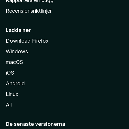
Rapportera en bugg
e
Recensionsriktlinjer
m
s
i
Ladda ner
d
Download Firefox
a
Windows
macOS
iOS
Android
Linux
All
De senaste versionerna