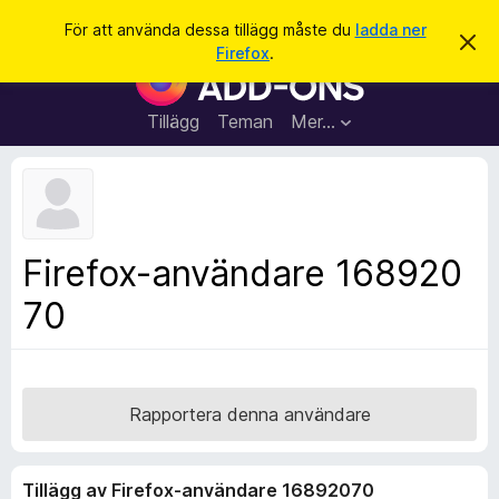
S
Logga in
För att använda dessa tillägg måste du
ladda ner
A
ö
Firefox
.
v
W
k
v
e
i
s
b
Tillägg
Teman
Mer…
a
b
d
e
l
t
ä
t
a
s
m
a
e
Firefox-användare 168920
d
r
d
70
t
e
l
i
a
l
n
d
l
e
ä
Rapportera denna användare
g
g
Tillägg av Firefox-användare 16892070
f