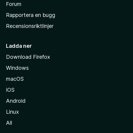
s
Forum
h
Rapportera en bugg
e
Recensionsriktlinjer
m
s
i
Ladda ner
d
Download Firefox
a
Windows
macOS
iOS
Android
Linux
All