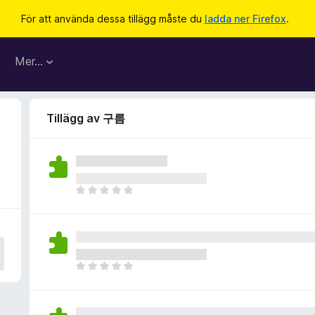
För att använda dessa tillägg måste du
ladda ner Firefox
.
Mer…
Tillägg av 구름
D
e
t
f
i
n
D
n
e
s
t
i
f