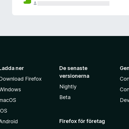
Ladda ner
De senaste
Ge
versionerna
Download Firefox
Con
Nightly
Windows
Con
Beta
macOS
Dev
iOS
Firefox för företag
Android