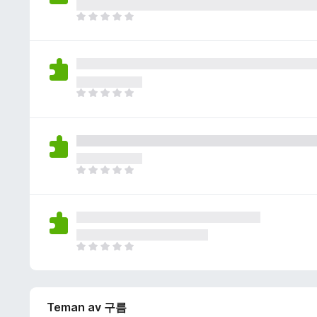
i
y
g
n
D
g
a
n
e
ä
b
s
t
n
e
i
f
t
n
i
y
g
n
D
g
a
n
e
ä
b
s
t
n
e
i
f
t
n
i
y
g
n
D
g
a
n
e
ä
b
s
t
n
e
i
f
t
n
i
y
g
n
D
g
a
n
e
ä
b
s
t
n
e
i
f
t
n
Teman av 구름
i