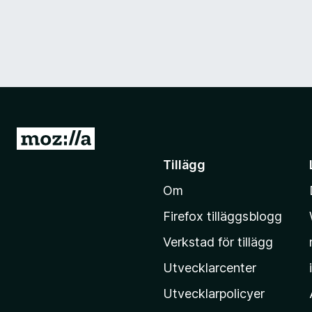
G
å
Tillägg
t
Om
i
l
Firefox tilläggsblogg
l
Verkstad för tillägg
M
o
Utvecklarcenter
z
Utvecklarpolicyer
i