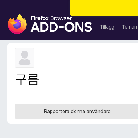
W
e
Tillägg
Teman
b
b
l
ä
s
a
구름
r
t
i
l
l
Rapportera denna användare
ä
g
g
f