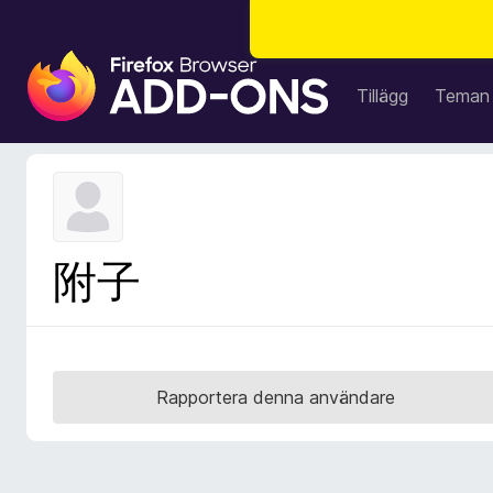
W
e
Tillägg
Teman
b
b
l
ä
s
a
附子
r
t
i
l
l
Rapportera denna användare
ä
g
g
f