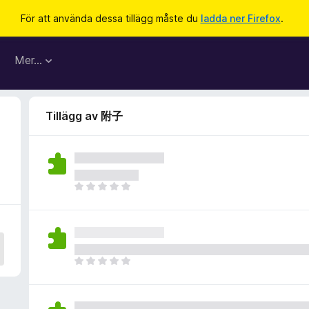
För att använda dessa tillägg måste du
ladda ner Firefox
.
Mer…
Tillägg av 附子
D
e
t
f
i
n
D
n
e
s
t
i
f