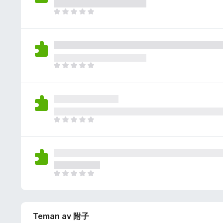
i
y
g
n
D
g
a
n
e
ä
b
s
t
n
e
i
f
t
n
i
y
g
n
D
g
a
n
e
ä
b
s
t
n
e
i
f
t
n
i
y
g
n
D
g
a
n
e
ä
b
s
t
n
e
i
f
t
n
i
y
g
n
D
g
a
n
e
ä
b
s
t
n
e
i
f
t
n
Teman av 附子
i