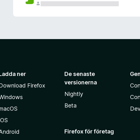
Ladda ner
De senaste
Ge
versionerna
Download Firefox
Con
Nightly
Windows
Con
Beta
macOS
Dev
iOS
Firefox för företag
Android