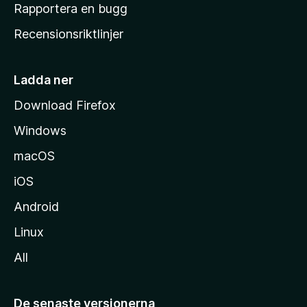
h
Rapportera en bugg
e
Recensionsriktlinjer
m
s
i
Ladda ner
d
Download Firefox
a
Windows
macOS
iOS
Android
Linux
All
De senaste versionerna