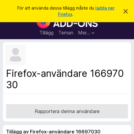
S
Logga in
För att använda dessa tillägg måste du
ladda ner
A
ö
Firefox
.
v
W
k
v
e
i
s
b
Tillägg
Teman
Mer…
a
b
d
e
l
t
ä
t
a
s
m
a
e
Firefox-användare 166970
d
r
d
30
t
e
l
i
a
l
n
d
l
e
ä
Rapportera denna användare
g
g
Tillägg av Firefox-användare 16697030
f