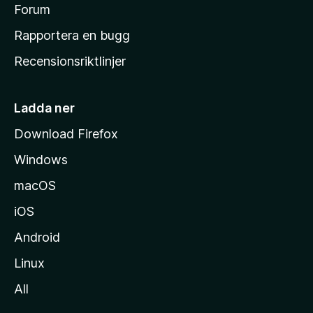
s
Forum
h
Rapportera en bugg
e
Recensionsriktlinjer
m
s
i
Ladda ner
d
Download Firefox
a
Windows
macOS
iOS
Android
Linux
All