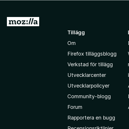
ö
r
F
G
i
å
Tillägg
r
t
e
Om
i
f
l
o
Firefox tilläggsblogg
l
x
Verkstad för tillägg
M
o
Utvecklarcenter
z
Utvecklarpolicyer
i
Community-blogg
l
l
Forum
a
Rapportera en bugg
s
Recensionsriktlinjer