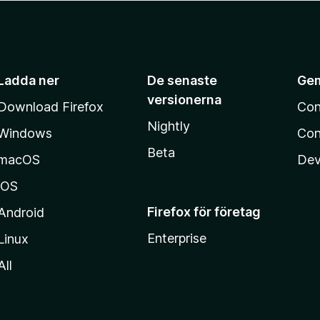
Ladda ner
De senaste
Ge
versionerna
Download Firefox
Con
Nightly
Windows
Con
Beta
macOS
Dev
iOS
Firefox för företag
Android
Enterprise
Linux
All