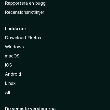
h
Rapportera en bugg
e
Recensionsriktlinjer
m
s
i
Ladda ner
d
Download Firefox
a
Windows
macOS
iOS
Android
Linux
All
De senaste versionerna