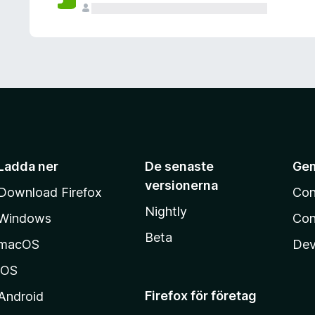
Ladda ner
De senaste
Ge
versionerna
Download Firefox
Con
Nightly
Windows
Con
Beta
macOS
Dev
iOS
Firefox för företag
Android