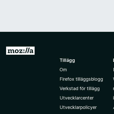
G
å
Tillägg
t
Om
i
l
Firefox tilläggsblogg
l
Verkstad för tillägg
M
o
Utvecklarcenter
z
Utvecklarpolicyer
i