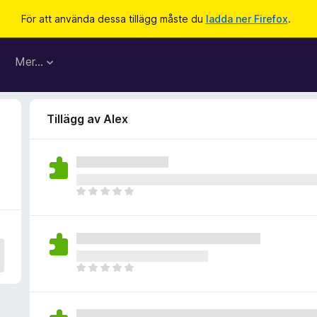
För att använda dessa tillägg måste du
ladda ner Firefox
.
Mer…
Tillägg av Alex
D
e
t
f
i
n
D
n
e
s
t
i
f