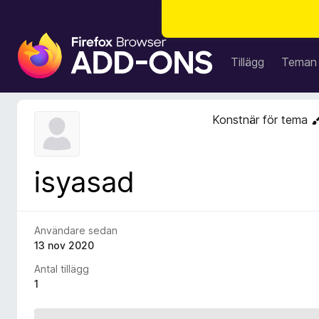
W
e
Tillägg
Teman
b
b
l
Konstnär för tema
ä
s
a
isyasad
r
t
i
l
Användare sedan
l
13 nov 2020
ä
Antal tillägg
g
1
g
f