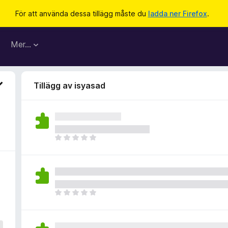
För att använda dessa tillägg måste du
ladda ner Firefox
.
Mer…
Tillägg av isyasad
D
e
t
f
i
n
D
n
e
s
t
i
f