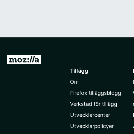
G
å
Tillägg
t
Om
i
l
Firefox tilläggsblogg
l
Verkstad för tillägg
M
o
Utvecklarcenter
z
Utvecklarpolicyer
i