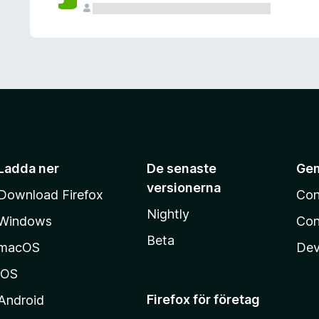
Ladda ner
De senaste
Ge
versionerna
Download Firefox
Con
Nightly
Windows
Con
Beta
macOS
Dev
iOS
Firefox för företag
Android