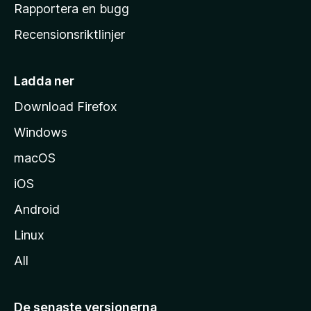
h
Rapportera en bugg
e
Recensionsriktlinjer
m
s
i
Ladda ner
d
Download Firefox
a
Windows
macOS
iOS
Android
Linux
All
De senaste versionerna