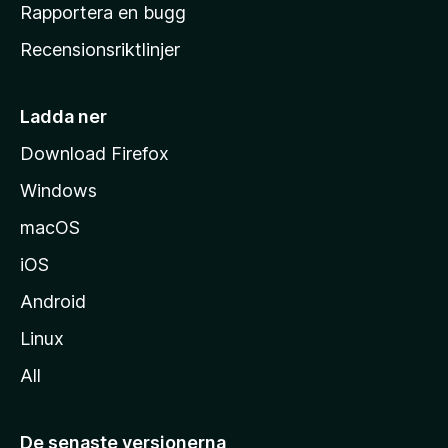
h
Rapportera en bugg
e
Recensionsriktlinjer
m
s
i
Ladda ner
d
Download Firefox
a
Windows
macOS
iOS
Android
Linux
All
De senaste versionerna