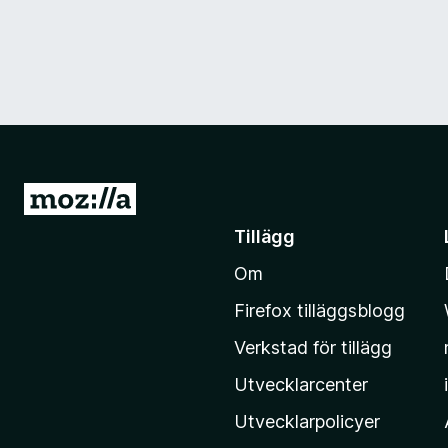
G
å
Tillägg
t
Om
i
l
Firefox tilläggsblogg
l
Verkstad för tillägg
M
o
Utvecklarcenter
z
Utvecklarpolicyer
i