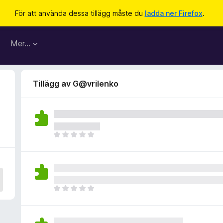
För att använda dessa tillägg måste du
ladda ner Firefox
.
Mer…
Tillägg av G@vrilenko
D
e
t
f
i
n
D
n
e
s
t
i
f