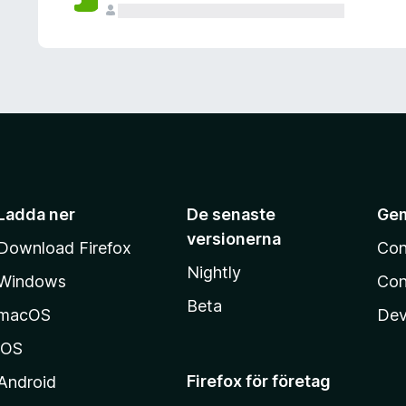
Ladda ner
De senaste
Ge
versionerna
Download Firefox
Con
Nightly
Windows
Con
Beta
macOS
Dev
iOS
Firefox för företag
Android