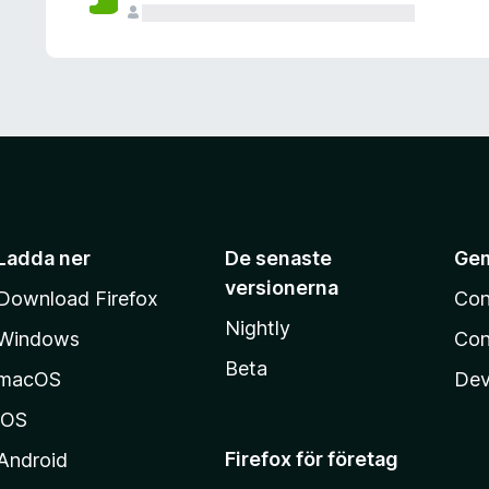
Ladda ner
De senaste
Ge
versionerna
Download Firefox
Con
Nightly
Windows
Con
Beta
macOS
Dev
iOS
Firefox för företag
Android