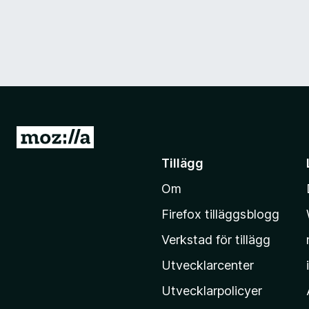
G
å
Tillägg
t
Om
i
l
Firefox tilläggsblogg
l
Verkstad för tillägg
M
o
Utvecklarcenter
z
Utvecklarpolicyer
i