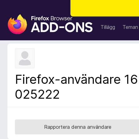
W
e
Tillägg
Teman
b
b
l
ä
s
a
Firefox-användare 16
r
t
025222
i
l
l
ä
g
Rapportera denna användare
g
f