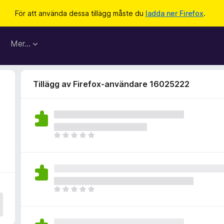
För att använda dessa tillägg måste du
ladda ner Firefox
.
Mer…
Tillägg av Firefox-användare 16025222
D
e
t
f
i
n
D
n
e
s
t
i
f