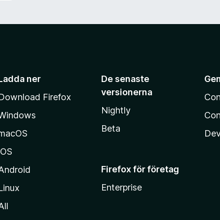
Ladda ner
De senaste
Ge
versionerna
Download Firefox
Con
Nightly
Windows
Con
Beta
macOS
Dev
iOS
Firefox för företag
Android
Enterprise
Linux
All