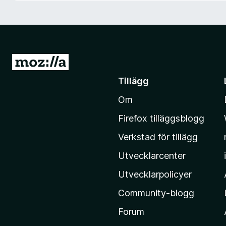
ö
r
F
i
r
G
e
å
Tillägg
f
t
o
Om
i
x
l
Firefox tilläggsblogg
l
Verkstad för tillägg
M
o
Utvecklarcenter
z
Utvecklarpolicyer
i
Community-blogg
l
l
Forum
a