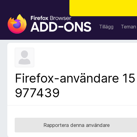
W
e
Tillägg
Teman
b
b
l
ä
s
a
Firefox-användare 15
r
t
977439
i
l
l
ä
g
Rapportera denna användare
g
f