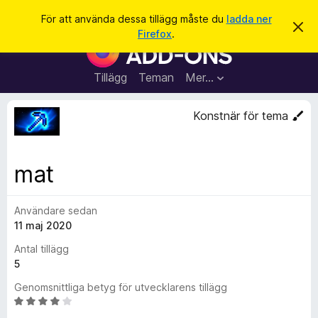
S
Logga in
För att använda dessa tillägg måste du
ladda ner
A
ö
Firefox
.
v
W
k
v
e
i
s
b
Tillägg
Teman
Mer…
a
b
d
e
l
Konstnär för tema
t
ä
t
a
s
m
a
e
mat
d
r
d
t
e
l
Användare sedan
i
a
11 maj 2020
l
n
d
l
Antal tillägg
e
ä
5
g
Genomsnittliga betyg för utvecklarens tillägg
g
B
f
e