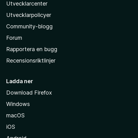
Utvecklarcenter
i
n
l
Utvecklarpolicyer
l
Community-blogg
a
s
Forum
h
Rapportera en bugg
e
Recensionsriktlinjer
m
s
i
Ladda ner
d
Download Firefox
a
Windows
macOS
iOS