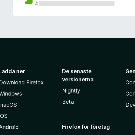
Ladda ner
De senaste
Ge
versionerna
Download Firefox
Con
Nightly
Windows
Con
Beta
macOS
Dev
iOS
Firefox för företag
Android