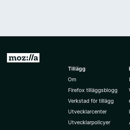
G
å
Tillägg
t
Om
i
l
Firefox tilläggsblogg
l
Verkstad för tillägg
M
o
Utvecklarcenter
z
Utvecklarpolicyer
i