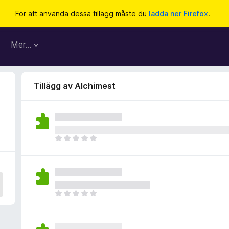
För att använda dessa tillägg måste du
ladda ner Firefox
.
Mer…
Tillägg av Alchimest
D
e
t
f
i
n
D
n
e
s
t
i
f