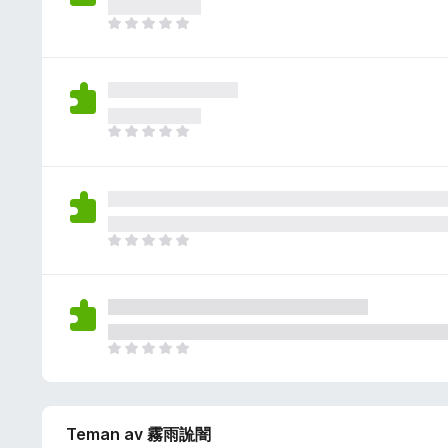
i
y
g
n
D
g
a
n
e
ä
b
s
t
n
e
i
f
t
n
i
y
g
n
D
g
a
n
e
ä
b
s
t
n
e
i
f
t
n
i
y
g
n
D
g
a
n
e
ä
b
s
t
n
e
i
f
t
n
i
y
g
n
D
g
a
n
e
ä
b
s
t
n
e
i
f
t
n
Teman av 霧雨詤闇
i