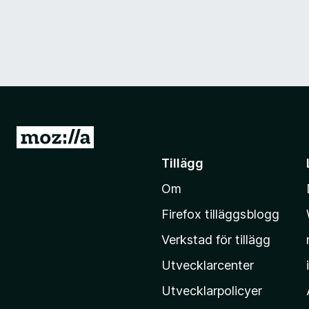
G
å
Tillägg
t
Om
i
l
Firefox tilläggsblogg
l
Verkstad för tillägg
M
o
Utvecklarcenter
z
Utvecklarpolicyer
i