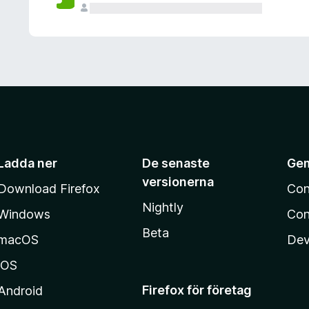
Ladda ner
De senaste
Ge
versionerna
Download Firefox
Con
Nightly
Windows
Con
Beta
macOS
Dev
iOS
Firefox för företag
Android