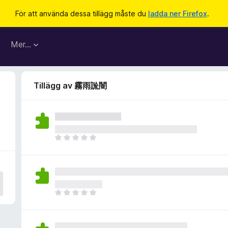
För att använda dessa tillägg måste du
ladda ner Firefox
.
Mer…
Tillägg av 霧雨詤闇
D
e
t
f
i
n
D
n
e
s
t
i
f