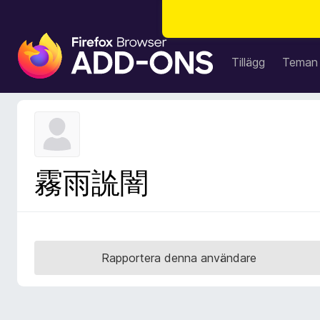
W
e
Tillägg
Teman
b
b
l
ä
s
a
霧雨詤闇
r
t
i
l
l
Rapportera denna användare
ä
g
g
f