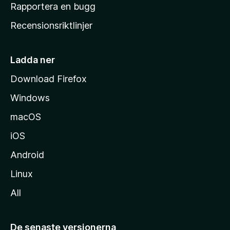
h
Rapportera en bugg
e
Recensionsriktlinjer
m
s
i
Ladda ner
d
Download Firefox
a
Windows
macOS
iOS
Android
Linux
All
De senaste versionerna