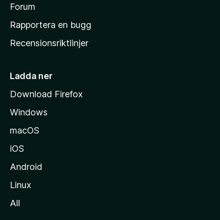
s
Forum
h
Rapportera en bugg
e
Recensionsriktlinjer
m
s
i
Ladda ner
d
Download Firefox
a
Windows
macOS
iOS
Android
Linux
All