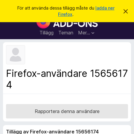
S
Logga in
För att använda dessa tillägg måste du
ladda ner
A
ö
Firefox
.
v
W
k
v
e
i
s
b
Tillägg
Teman
Mer…
a
b
d
e
l
t
ä
t
a
s
m
a
e
Firefox-användare 1565617
d
r
d
4
t
e
l
i
a
l
n
d
l
e
ä
Rapportera denna användare
g
g
Tillägg av Firefox-användare 15656174
f