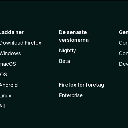
Ladda ner
De senaste
Ge
versionerna
Download Firefox
Con
Nightly
Windows
Con
Beta
macOS
Dev
iOS
Firefox för företag
Android
Enterprise
Linux
All