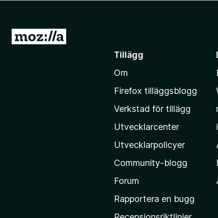
ö
r
F
G
i
å
Tillägg
r
t
e
Om
i
f
l
o
Firefox tilläggsblogg
l
x
Verkstad för tillägg
M
o
Utvecklarcenter
z
Utvecklarpolicyer
i
Community-blogg
l
l
Forum
a
Rapportera en bugg
s
Recensionsriktlinjer