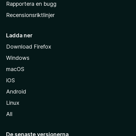
h
Rapportera en bugg
e
Recensionsriktlinjer
m
s
i
Ladda ner
d
Download Firefox
a
Windows
macOS
iOS
Android
Linux
All
De senaste versionerna