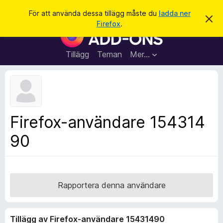
S
Logga in
För att använda dessa tillägg måste du
ladda ner
A
ö
Firefox
.
v
W
k
v
e
i
s
b
Tillägg
Teman
Mer…
a
b
d
e
l
t
ä
t
a
s
m
a
e
Firefox-användare 154314
d
r
d
90
t
e
l
i
a
l
n
d
l
e
ä
Rapportera denna användare
g
g
Tillägg av Firefox-användare 15431490
f