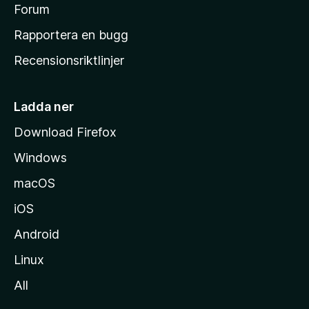
s
Forum
h
Rapportera en bugg
e
Recensionsriktlinjer
m
s
i
Ladda ner
d
Download Firefox
a
Windows
macOS
iOS
Android
Linux
All