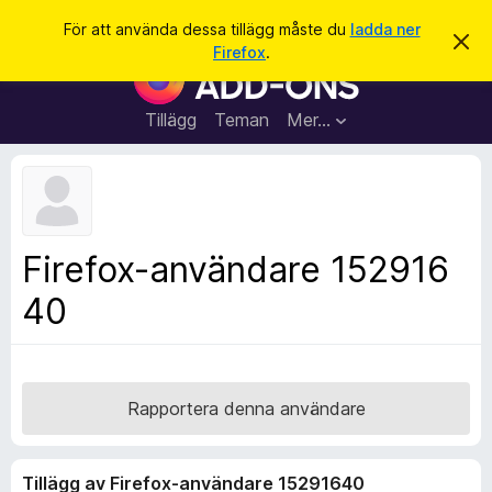
S
Logga in
För att använda dessa tillägg måste du
ladda ner
A
ö
Firefox
.
v
W
k
v
e
i
s
b
Tillägg
Teman
Mer…
a
b
d
e
l
t
ä
t
a
s
m
a
e
Firefox-användare 152916
d
r
d
40
t
e
l
i
a
l
n
d
l
e
ä
Rapportera denna användare
g
g
Tillägg av Firefox-användare 15291640
f