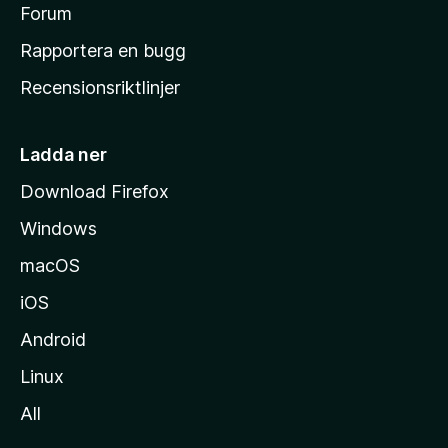
s
Forum
h
Rapportera en bugg
e
Recensionsriktlinjer
m
s
i
Ladda ner
d
Download Firefox
a
Windows
macOS
iOS
Android
Linux
All