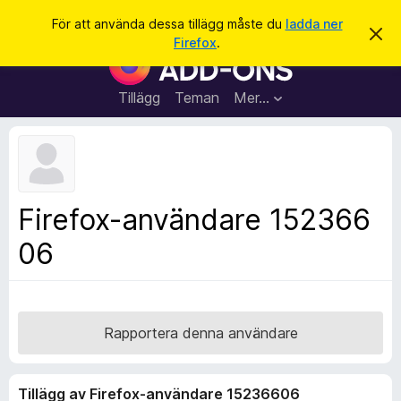
S
Logga in
För att använda dessa tillägg måste du
ladda ner
A
ö
Firefox
.
v
W
k
v
e
i
s
b
Tillägg
Teman
Mer…
a
b
d
e
l
t
ä
t
a
s
m
a
e
Firefox-användare 152366
d
r
d
06
t
e
l
i
a
l
n
d
l
e
ä
Rapportera denna användare
g
g
Tillägg av Firefox-användare 15236606
f