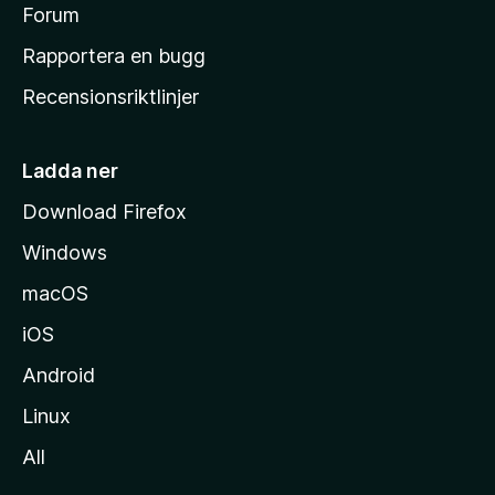
s
Forum
h
Rapportera en bugg
e
Recensionsriktlinjer
m
s
i
Ladda ner
d
Download Firefox
a
Windows
macOS
iOS
Android
Linux
All