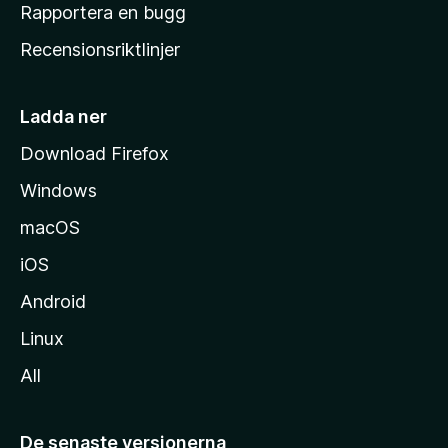
h
Rapportera en bugg
e
Recensionsriktlinjer
m
s
i
Ladda ner
d
Download Firefox
a
Windows
macOS
iOS
Android
Linux
All
De senaste versionerna