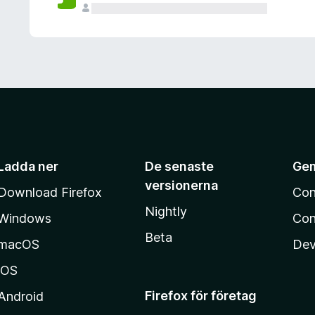
Ladda ner
De senaste
Ge
versionerna
Download Firefox
Con
Nightly
Windows
Con
Beta
macOS
Dev
iOS
Firefox för företag
Android