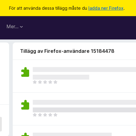
För att använda dessa tillägg måste du
ladda ner Firefox
.
Mer…
Tillägg av Firefox-användare 15184478
D
e
t
f
i
n
D
n
e
s
t
i
f