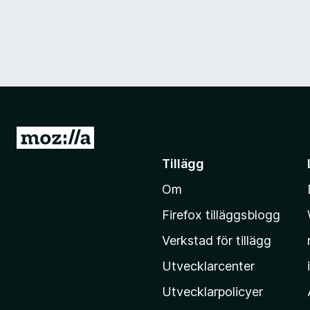
G
å
Tillägg
t
Om
i
l
Firefox tilläggsblogg
l
Verkstad för tillägg
M
o
Utvecklarcenter
z
Utvecklarpolicyer
i