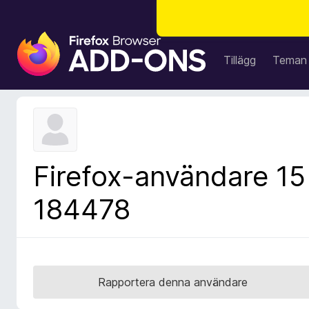
W
e
Tillägg
Teman
b
b
l
ä
s
a
Firefox-användare 15
r
t
184478
i
l
l
ä
g
Rapportera denna användare
g
f