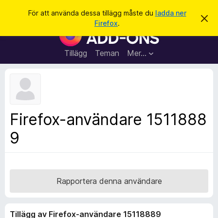
S
Logga in
För att använda dessa tillägg måste du
ladda ner
A
ö
Firefox
.
v
W
k
v
e
i
s
b
Tillägg
Teman
Mer…
a
b
d
e
l
t
ä
t
a
s
m
a
e
Firefox-användare 1511888
d
r
d
9
t
e
l
i
a
l
n
d
l
e
ä
Rapportera denna användare
g
g
Tillägg av Firefox-användare 15118889
f