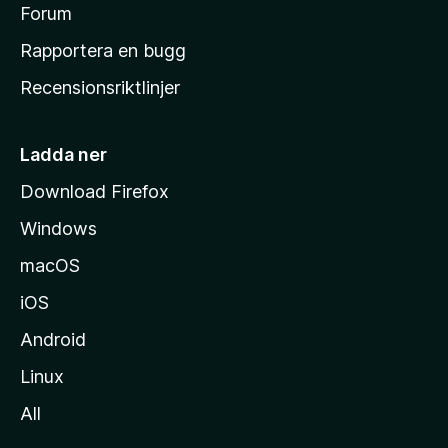
s
Forum
h
Rapportera en bugg
e
Recensionsriktlinjer
m
s
i
Ladda ner
d
Download Firefox
a
Windows
macOS
iOS
Android
Linux
All