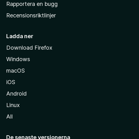
h
Rapportera en bugg
e
Recensionsriktlinjer
m
s
i
Ladda ner
d
Download Firefox
a
Windows
macOS
iOS
Android
Linux
All
De senaste versionerna