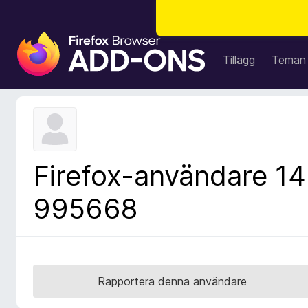
W
e
Tillägg
Teman
b
b
l
ä
s
a
Firefox-användare 14
r
t
995668
i
l
l
ä
g
Rapportera denna användare
g
f