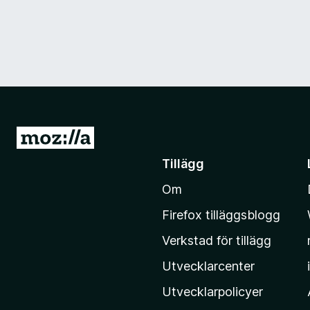
G
å
Tillägg
t
Om
i
l
Firefox tilläggsblogg
l
Verkstad för tillägg
M
o
Utvecklarcenter
z
Utvecklarpolicyer
i