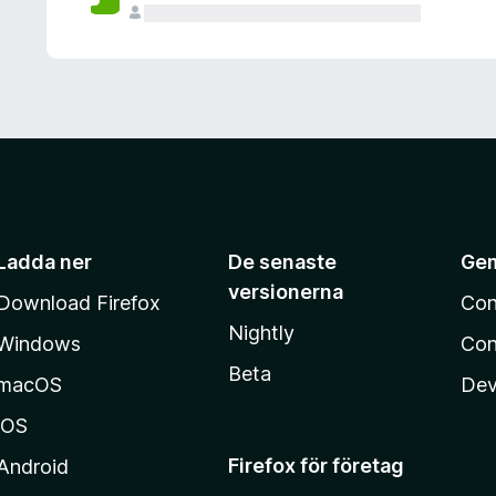
Ladda ner
De senaste
Ge
versionerna
Download Firefox
Con
Nightly
Windows
Con
Beta
macOS
Dev
iOS
Firefox för företag
Android