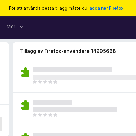
För att använda dessa tillägg måste du
ladda ner Firefox
.
Mer…
Tillägg av Firefox-användare 14995668
D
e
t
f
i
n
D
n
e
s
t
i
f