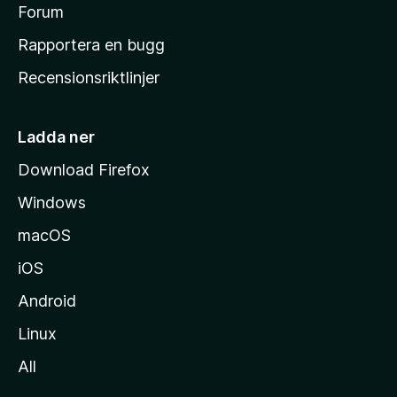
s
Forum
h
Rapportera en bugg
e
Recensionsriktlinjer
m
s
i
Ladda ner
d
Download Firefox
a
Windows
macOS
iOS
Android
Linux
All