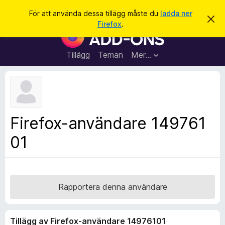
S
Logga in
För att använda dessa tillägg måste du
ladda ner
A
ö
Firefox
.
v
W
k
v
e
i
s
b
Tillägg
Teman
Mer…
a
b
d
e
l
t
ä
t
a
s
m
a
e
Firefox-användare 149761
d
r
d
01
t
e
l
i
a
l
n
d
l
e
ä
Rapportera denna användare
g
g
Tillägg av Firefox-användare 14976101
f