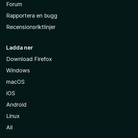
s
Forum
h
Rapportera en bugg
e
Recensionsriktlinjer
m
s
i
Ladda ner
d
Download Firefox
a
Windows
macOS
iOS
Android
Linux
All