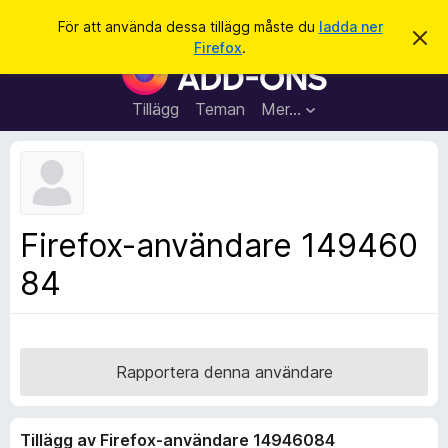
S
Logga in
För att använda dessa tillägg måste du
ladda ner
A
ö
Firefox
.
v
W
k
v
e
i
s
b
Tillägg
Teman
Mer…
a
b
d
e
l
t
ä
t
a
s
m
a
e
Firefox-användare 149460
d
r
d
84
t
e
l
i
a
l
n
d
l
e
ä
Rapportera denna användare
g
g
Tillägg av Firefox-användare 14946084
f