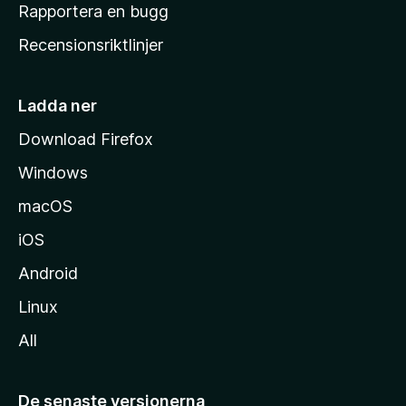
h
Rapportera en bugg
e
Recensionsriktlinjer
m
s
i
Ladda ner
d
Download Firefox
a
Windows
macOS
iOS
Android
Linux
All
De senaste versionerna