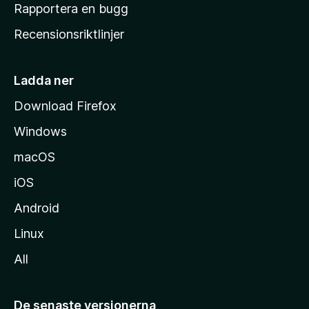
h
Rapportera en bugg
e
Recensionsriktlinjer
m
s
i
Ladda ner
d
Download Firefox
a
Windows
macOS
iOS
Android
Linux
All
De senaste versionerna