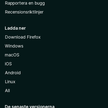
h
Rapportera en bugg
e
Recensionsriktlinjer
m
s
i
Ladda ner
d
Download Firefox
a
Windows
macOS
iOS
Android
Linux
All
De senaste versionerna