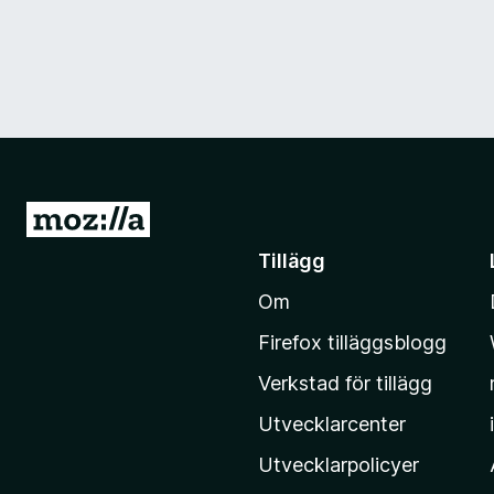
G
å
Tillägg
t
Om
i
l
Firefox tilläggsblogg
l
Verkstad för tillägg
M
o
Utvecklarcenter
z
Utvecklarpolicyer
i