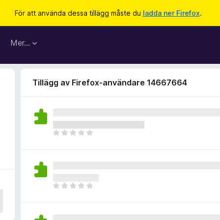
För att använda dessa tillägg måste du
ladda ner Firefox
.
Mer…
Tillägg av Firefox-användare 14667664
D
e
t
f
i
n
D
n
e
s
t
i
f