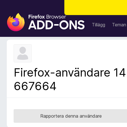
W
e
Tillägg
Teman
b
b
l
ä
s
a
Firefox-användare 14
r
t
667664
i
l
l
ä
g
Rapportera denna användare
g
f