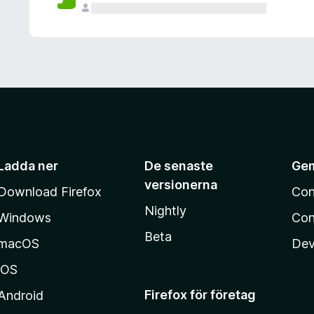
Ladda ner
De senaste
Ge
versionerna
Download Firefox
Con
Nightly
Windows
Con
Beta
macOS
Dev
iOS
Firefox för företag
Android