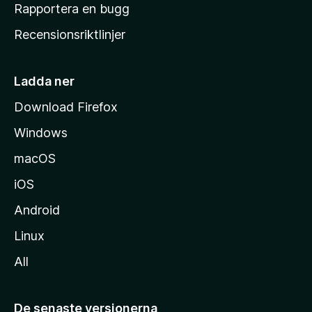
h
Rapportera en bugg
e
Recensionsriktlinjer
m
s
i
Ladda ner
d
Download Firefox
a
Windows
macOS
iOS
Android
Linux
All
De senaste versionerna