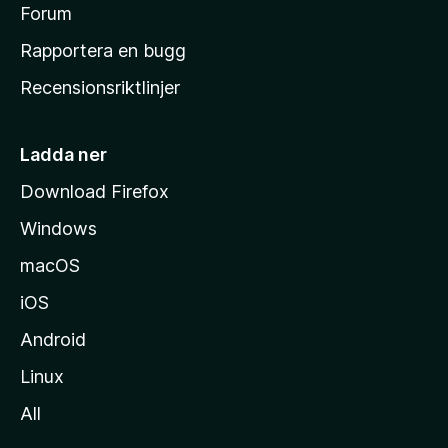
s
Forum
h
Rapportera en bugg
e
Recensionsriktlinjer
m
s
i
Ladda ner
d
Download Firefox
a
Windows
macOS
iOS
Android
Linux
All