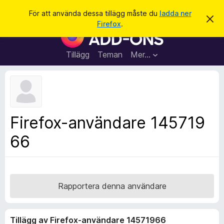
S
Logga in
För att använda dessa tillägg måste du
ladda ner
A
ö
Firefox
.
v
W
k
v
e
i
s
b
Tillägg
Teman
Mer…
a
b
d
e
l
t
ä
t
a
s
m
a
e
Firefox-användare 145719
d
r
d
66
t
e
l
i
a
l
n
d
l
e
ä
Rapportera denna användare
g
g
Tillägg av Firefox-användare 14571966
f