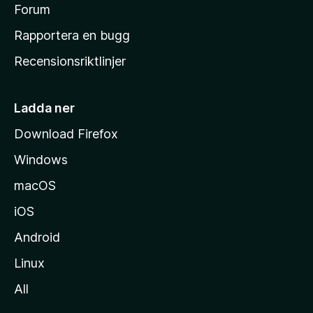
s
Forum
h
Rapportera en bugg
e
Recensionsriktlinjer
m
s
i
Ladda ner
d
Download Firefox
a
Windows
macOS
iOS
Android
Linux
All