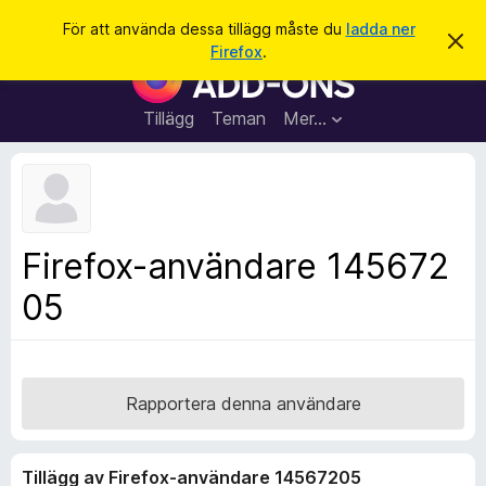
S
Logga in
För att använda dessa tillägg måste du
ladda ner
A
ö
Firefox
.
v
W
k
v
e
i
s
b
Tillägg
Teman
Mer…
a
b
d
e
l
t
ä
t
a
s
m
a
e
Firefox-användare 145672
d
r
d
05
t
e
l
i
a
l
n
d
l
e
ä
Rapportera denna användare
g
g
Tillägg av Firefox-användare 14567205
f