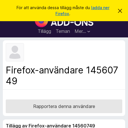
S
Logga in
För att använda dessa tillägg måste du
ladda ner
A
ö
Firefox
.
v
W
k
v
e
i
s
b
Tillägg
Teman
Mer…
a
b
d
e
l
t
ä
t
a
s
m
a
e
Firefox-användare 145607
d
r
d
49
t
e
l
i
a
l
n
d
l
e
ä
Rapportera denna användare
g
g
Tillägg av Firefox-användare 14560749
f