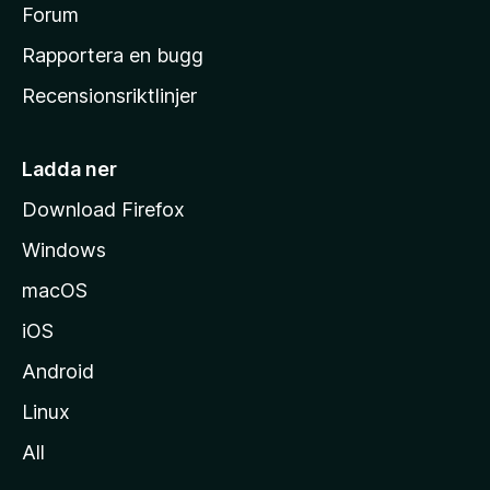
s
Forum
h
Rapportera en bugg
e
Recensionsriktlinjer
m
s
i
Ladda ner
d
Download Firefox
a
Windows
macOS
iOS
Android
Linux
All