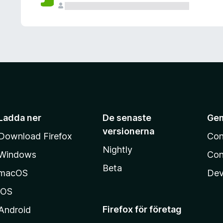
Ladda ner
De senaste
Ge
versionerna
Download Firefox
Con
Nightly
Windows
Con
Beta
macOS
Dev
iOS
Firefox för företag
Android