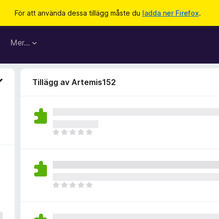
För att använda dessa tillägg måste du
ladda ner Firefox
.
Mer…
Tillägg av Artemis152
D
e
t
f
i
n
D
n
e
s
t
i
f