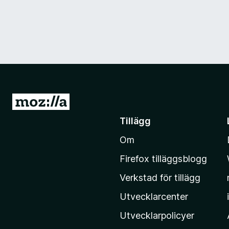
G
å
Tillägg
t
Om
i
l
Firefox tilläggsblogg
l
Verkstad för tillägg
M
o
Utvecklarcenter
z
Utvecklarpolicyer
i