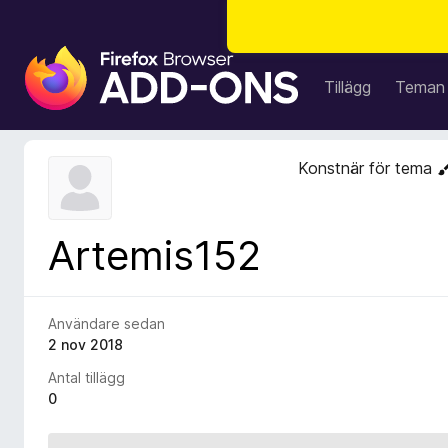
W
e
Tillägg
Teman
b
b
l
Konstnär för tema
ä
s
a
Artemis152
r
t
i
l
Användare sedan
l
2 nov 2018
ä
Antal tillägg
g
0
g
f